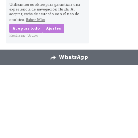
Utilizamos cookies para garantizar una
experiencia de navegación fluida. Al
aceptar, estás de acuerdo con el uso de
cookies.
Saber Más
Aceptar todo
Ajustes
Rechazar Todos
WhatsApp
Nosotros
Envíos
Cambios y 
devoluciones
Formulario 
desestimiento
Contáctanos