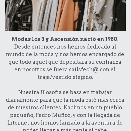
Sonia Peña
Desistimiento
Mujer
Buscar
Modas los 3 y Ascensión
nació en 1980
. 
Hombre
644 929 051
Desde entonces nos hemos dedicado al 
Trajes
mundo de la moda y nos hemos encargado de 
que todo aquel que depositara su confianza 
en nosotros se fuera satisfech@ con el 
traje/vestido elegido.
Nuestra filosofía se basa en trabajar 
diariamente para que la moda esté más cerca 
de nuestros clientes. Nacimos en un pueblo 
pequeño, Pedro Muñoz, y con la llegada de 
Internet nos hemos lanzado a la aventura de 
poder llegar a más gente si cabe.