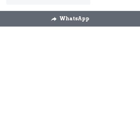
WhatsApp
Nosotros
Envíos
Cambios y 
devoluciones
Formulario 
desestimiento
Contáctanos
926 58 72 26
modaslos3yascension
@gmail.com
WhatsApp 644 92 90 
51