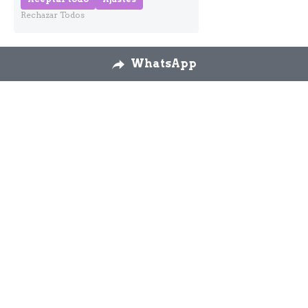
Rechazar Todos
WhatsApp
Nosotros
Envíos
Cambios y 
devoluciones
Formulario 
desestimiento
Contáctanos
926 58 72 26
modaslos3yascension
@gmail.com
WhatsApp 644 92 90 