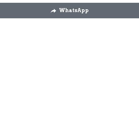
WhatsApp
Nosotros
Envíos
Cambios y 
devoluciones
Formulario 
desestimiento
Contáctanos
926 58 72 26
modaslos3yascension
@gmail.com
WhatsApp 644 92 90 
51