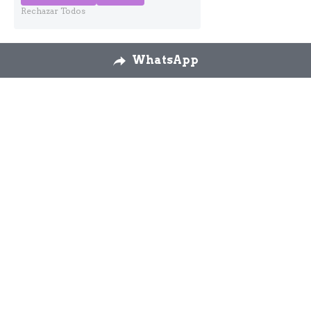
Rechazar Todos
WhatsApp
Nosotros
Envíos
Cambios y 
devoluciones
Formulario 
desestimiento
Contáctanos
926 58 72 26
modaslos3yascension
@gmail.com
WhatsApp 644 92 90 