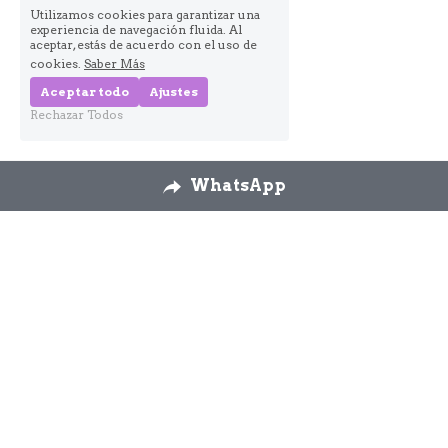
Utilizamos cookies para garantizar una
experiencia de navegación fluida. Al
aceptar, estás de acuerdo con el uso de
cookies.
Saber Más
Aceptar todo
Ajustes
Rechazar Todos
WhatsApp
Nosotros
Envíos
Cambios y 
devoluciones
Formulario 
desestimiento
Contáctanos