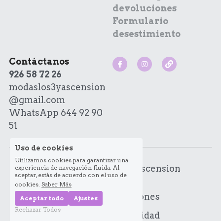
devoluciones
Sonia Peña
Desistimiento
Formulario 
desestimiento
Mujer
Buscar
Contáctanos
Hombre
644 929 051
926 58 72 26
modaslos3yascension
Trajes
@gmail.com
WhatsApp 644 92 90 
51
Uso de cookies
Utilizamos cookies para garantizar una
© 2023 Modas los 3 y Ascension
experiencia de navegación fluida. Al
aceptar, estás de acuerdo con el uso de
cookies.
Saber Más
Términos y Condiciones
Aceptar todo
Ajustes
Rechazar Todos
Políticas de Privacidad