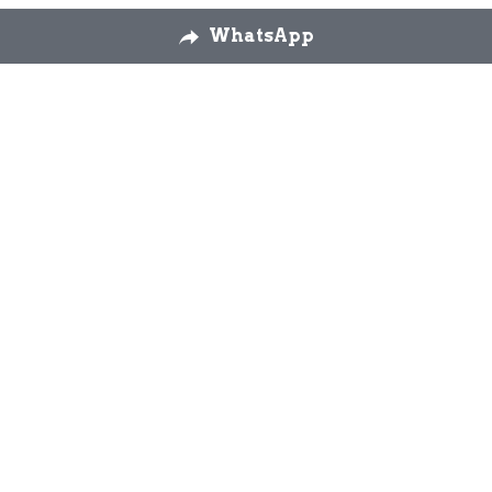
WhatsApp
Nosotros
Envíos
Cambios y 
devoluciones
Formulario 
desestimiento
Contáctanos
926 58 72 26
modaslos3yascension
@gmail.com
WhatsApp 644 92 90 
51