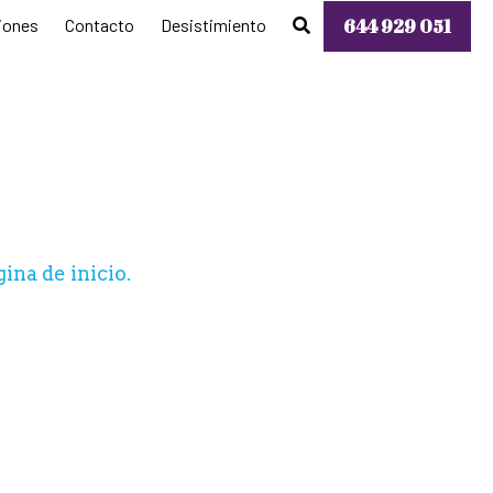
…
oluciones
Contacto
644 929 051
0
ina de inicio.