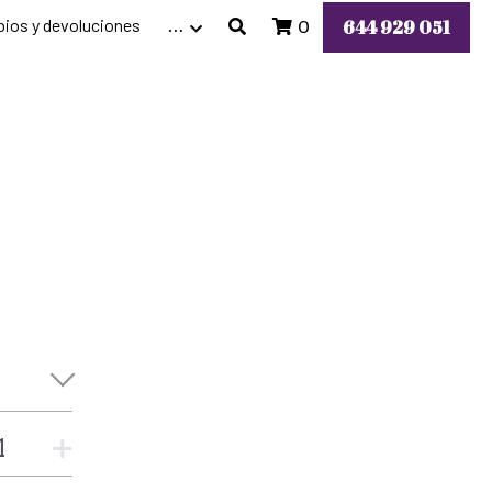
ios y devoluciones
644 929 051
…
0