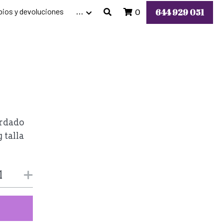
ios y devoluciones
644 929 051
…
0
ordado
 talla