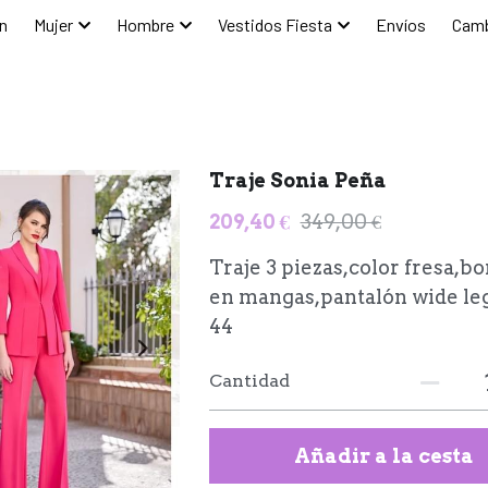
n
Mujer
Hombre
Vestidos Fiesta
Envíos
Camb
Traje Sonia Peña
209,40 €
349,00 €
Traje 3 piezas,color fresa,b
en mangas,pantalón wide leg
44
Cantidad
Añadir a la cesta