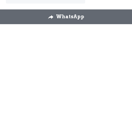
WhatsApp
Nosotros
Envíos
Cambios y 
devoluciones
Formulario 
desestimiento
Contáctanos
926 58 72 26
modaslos3yascension
@gmail.com
WhatsApp 644 92 90 
51