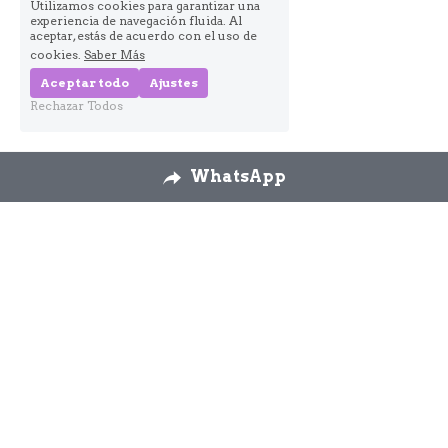
Utilizamos cookies para garantizar una
experiencia de navegación fluida. Al
aceptar, estás de acuerdo con el uso de
cookies.
Saber Más
Aceptar todo
Ajustes
Rechazar Todos
WhatsApp
Nosotros
Envíos
Cambios y 
devoluciones
Formulario 
desestimiento
Contáctanos
926 58 72 26