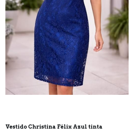
Sonia Peña
Desistimiento
Mujer
Buscar
Hombre
644 929 051
Trajes
Vestido Christina Félix Azul tinta