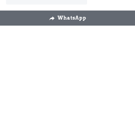
WhatsApp
Nosotros
Envíos
Cambios y 
devoluciones
Formulario 
desestimiento
Contáctanos
926 58 72 26
modaslos3yascension
@gmail.com
WhatsApp 644 92 90 
51