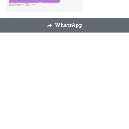
Rechazar Todos
WhatsApp
Nosotros
Envíos
Cambios y 
devoluciones
Formulario 
desestimiento
Contáctanos
926 58 72 26
modaslos3yascension
@gmail.com
WhatsApp 644 92 90 