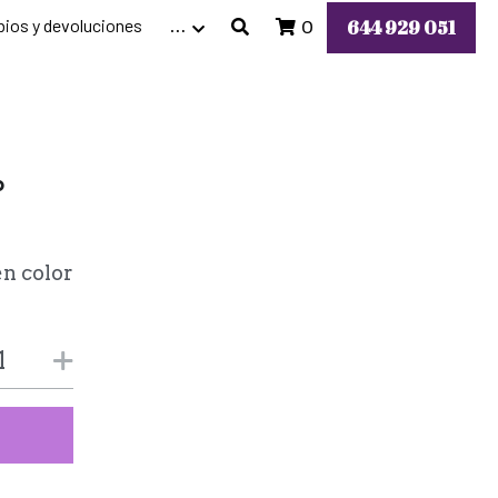
ios y devoluciones
644 929 051
…
0
o
en color