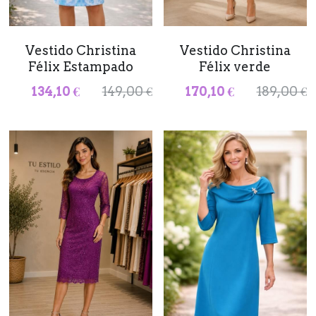
Olimara
Desistimiento
Vestido Christina
Vestido Christina
Novedades
Buscar
Félix Estampado
Félix verde
134,10 €
149,00 €
170,10 €
189,00 €
644 929 051