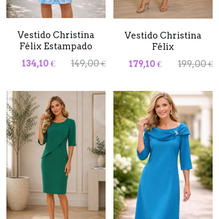
Olimara
Desistimiento
Vestido Christina
Vestido Christina
Novedades
Buscar
Félix Estampado
Félix
134,10 €
149,00 €
179,10 €
199,00 €
644 929 051