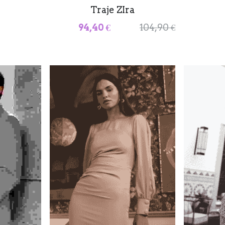
Traje ZIra
94,40 €
104,90 €