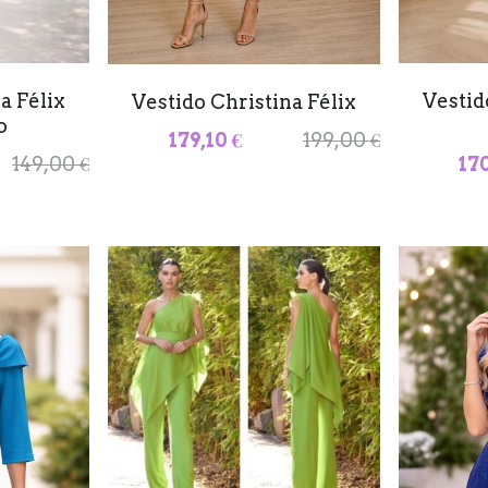
a Félix
Vestid
Vestido Christina Félix
o
179,10 €
199,00 €
149,00 €
170