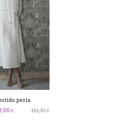
estido perla
9,00 €
161,10 €