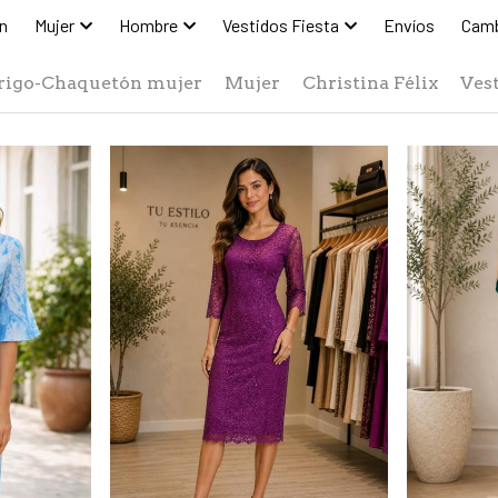
n
Mujer
Hombre
Vestidos Fiesta
Envíos
Camb
rigo-Chaquetón mujer
Mujer
Christina Félix
Vest