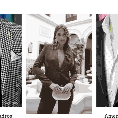
adros
Ameri