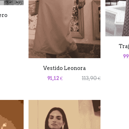
ero
Tra
99
Vestido Leonora
91,12 €
113,90 €