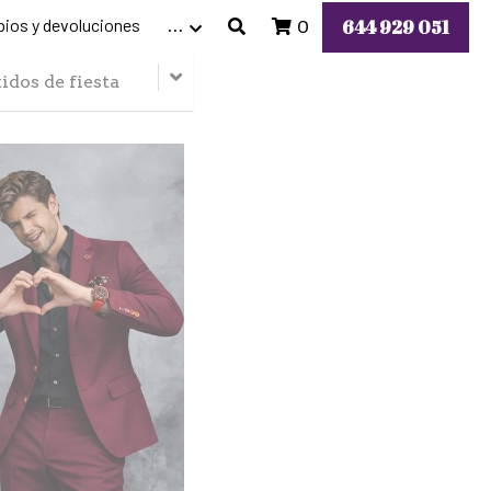
ios y devoluciones
644 929 051
…
0
idos de fiesta