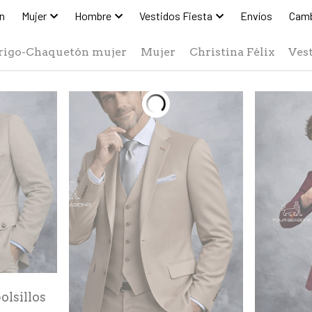
n
Mujer
Hombre
Vestidos Fiesta
Envíos
Camb
rigo-Chaquetón mujer
Mujer
Christina Félix
Vest
olsillos