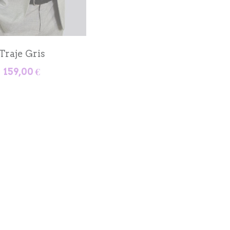
aje caballero
159,00 €
raje negro
159,00 €