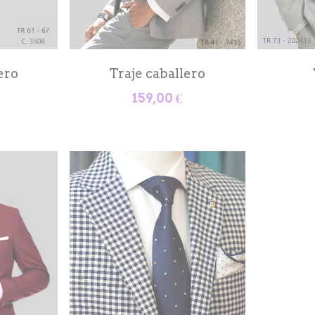
ero
Traje caballero
Tr
159,00 €
T