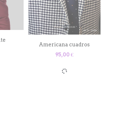
s
Traje
159,00 €
r
Traje caballero
159,00 €